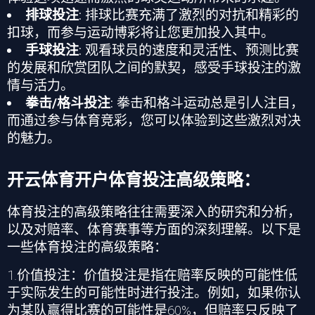
排球投注
: 排球比赛充满了激烈的对抗和精彩的
扣球，而参与
运动博彩
将让您更加投入其中。
手球投注
: 观看球员的速度和灵活性、预测比赛
的发展和欣赏团队之间的默契，感受手球投注的激
情与活力。
拳击/格斗投注
: 拳击和格斗运动总是引人注目，
而通过参与
体育竞彩
，您可以体验到这些激烈对决
的魅力。
开云体育开户体育投注高级策略：
体育投注的高级策略往往需要深入的研究和分析，
以及对赔率、体育赛事等方面的深刻理解。以下是
一些体育投注的高级策略：
1.价值投注：价值投注是指在赔率反映的可能性低
于实际发生的可能性时进行投注。例如，如果你认
为某队赢得比赛的可能性是
60%
，但赔率只反映了