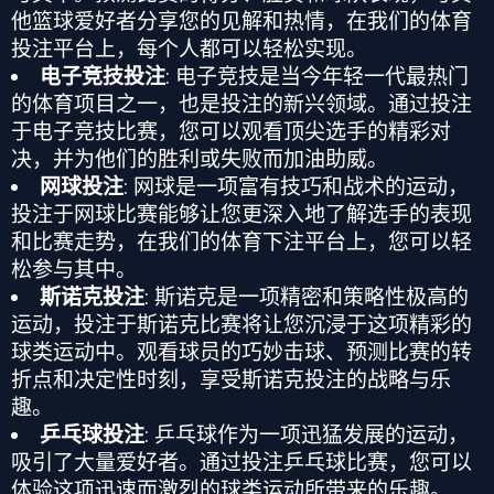
他篮球爱好者分享您的见解和热情，在我们的
体育
投注平台
上，每个人都可以轻松实现。
电子竞技投注
: 电子竞技是当今年轻一代最热门
的体育项目之一，也是投注的新兴领域。通过投注
于电子竞技比赛，您可以观看顶尖选手的精彩对
决，并为他们的胜利或失败而加油助威。
网球投注
: 网球是一项富有技巧和战术的运动，
投注于网球比赛能够让您更深入地了解选手的表现
和比赛走势，在我们的
体育下注平台
上，您可以轻
松参与其中。
斯诺克投注
: 斯诺克是一项精密和策略性极高的
运动，投注于斯诺克比赛将让您沉浸于这项精彩的
球类运动中。观看球员的巧妙击球、预测比赛的转
折点和决定性时刻，享受斯诺克投注的战略与乐
趣。
乒乓球投注
: 乒乓球作为一项迅猛发展的运动，
吸引了大量爱好者。通过投注乒乓球比赛，您可以
体验这项迅速而激烈的球类运动所带来的乐趣。