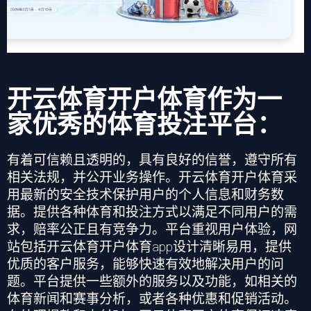
开云体育开户体育作为一
家优秀的体育投注平台：
有着可信赖且透明的，具有良好的信誉，遵守所有
相关法规，并公开业务操作。
开云体育开户
体育采
用最新的安全技术保护用户的个人信息和财务数
据。提供各种体育和投注方式以满足不同用户的需
求，赔率公正且有竞争力。平台重视用户体验，网
站包括
开云体育开户
体育
app
设计清晰易用，提供
优质的客户服务，能够快速有效地解决用户的问
题。平台提供一些额外的服务以及功能，如相关的
体育新闻和赛事分析，或者各种优惠和促销活动。