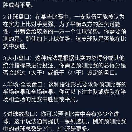
胜或者平局。
2.
让球盘口：在某些比赛中，一支队伍可能被认为
在实力上比对手更强。为了平衡双方的胜负可能
性，书籍会给较弱的一方一个让球优势。你需要预
测的是，即使加上让球优势，这支球队是否能在比
赛中获胜。
3.
大小盘口：这种玩法是根据比赛的总得分或其他
统计指标来进行投注。你需要预测比赛的总得分是
否会超过（大于）或低于（小于）设定的盘口。
4.
半场
/
全场盘口：这种投注形式要求你预测比赛的
半场结果和全场结果。你可以下注主队或客队在半
场和全场的比赛中胜出或平局。
5.
进球数盘口：你可以预测比赛中会有多少个进
球。这个玩法通常提供一系列选项，例如预测比赛
中的进球总数是
2
个、
3
个还是更多。