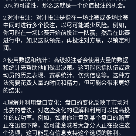
50%
的可能性，那么这就是一个价值投注的机会。
2.
对冲投注：对冲投注是指在一场比赛或多场比赛
中同时进行多个投注，以尽可能减少风险。例如，
你可能在一场比赛开始前投注一队赢，然后在比赛
进行中，如果这队领先，再投注对方赢，以锁定利
润。
3.
使用数据和统计：高级投注者会使用大量的数据
和统计来帮助他们做出决策。这可能包括队伍或运
动员的历史表现、赛季统计、伤病信息等。这种方
法需要花费大量的时间和精力，但可能会带来更好
的结果。
4.
理解并利用盘口变化：盘口的变化反映了市场对
比赛的看法，对这些变化的理解和利用可以提高投
注的成功率。例如，如果你注意到某个盘口的赔率
正在迅速下降，这可能意味着大部分人正在投注这
个选项，这可能是有信息支持这个选项的胜利。